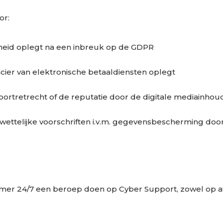
or:
rheid oplegt na een inbreuk op de GDPR
cier van elektronische betaaldiensten oplegt
rtretrecht of de reputatie door de digitale mediainhoud 
ettelijke voorschriften i.v.m. gegevensbescherming door 
mer 24/7 een beroep doen op Cyber Support, zowel op afs