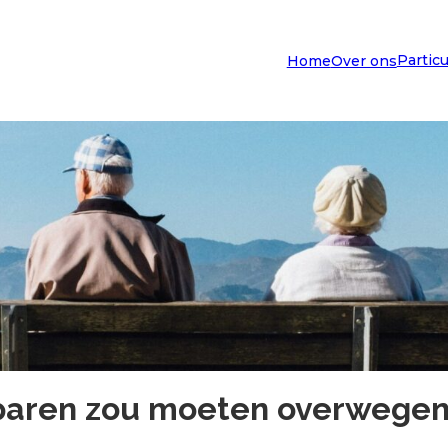
Particu
Home
Over ons
paren zou moeten overwege